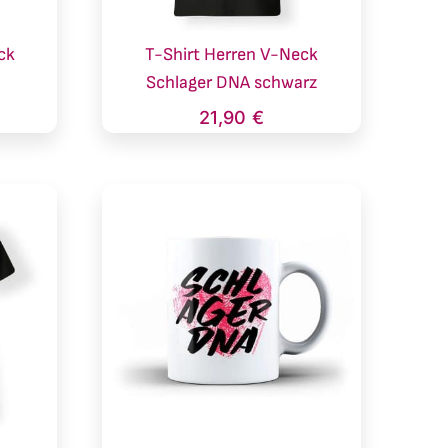
ck
T-Shirt Herren V-Neck
ß
Schlager DNA schwarz
21,90
€