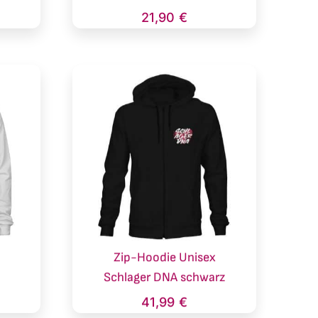
21,90
€
x
Zip-Hoodie Unisex
ß
Schlager DNA schwarz
41,99
€