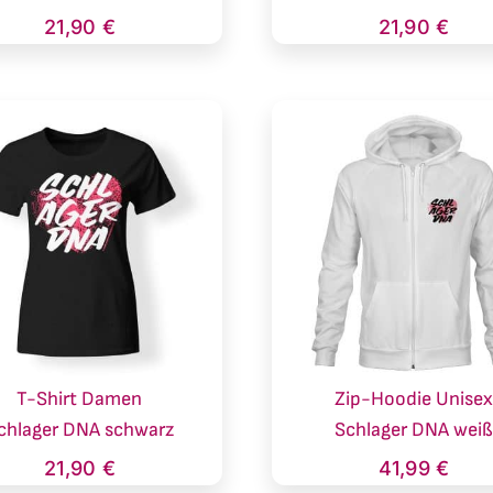
21,90
€
21,90
€
T-Shirt Damen
Zip-Hoodie Unise
chlager DNA schwarz
Schlager DNA wei
21,90
€
41,99
€