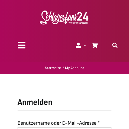
Zum
Inhalt
springen
Toggle
Navigation
Über uns
Startseite
My Account
Charity
Geschenk-Gutscheine
Anmelden
Kollektionen
Erforderlich
Benutzername oder E-Mail-Adresse
*