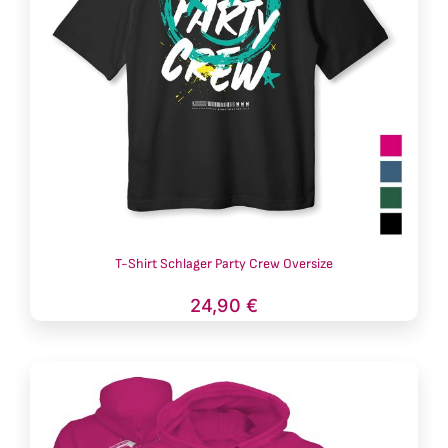
T-Shirt Schlager Party Crew Oversize
24,90
€