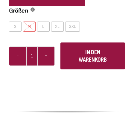
Größen
S
M
L
XL
2XL
IN DEN
WARENKORB
T-
Shirt
Herren
V-
Neck
Schlager
DNA
schwarz
Menge