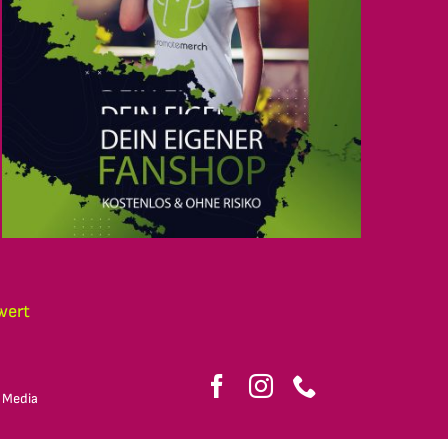
wert
 Media