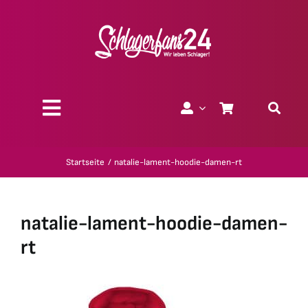
Zum
Inhalt
springen
Toggle
Navigation
Über uns
Startseite
natalie-lament-hoodie-damen-rt
Charity
natalie-lament-hoodie-damen-
Geschenk-Gutscheine
rt
Kollektionen