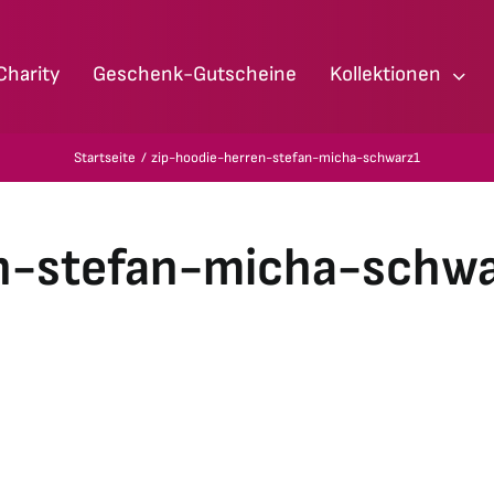
Charity
Geschenk-Gutscheine
Kollektionen
Startseite
zip-hoodie-herren-stefan-micha-schwarz1
n-stefan-micha-schw