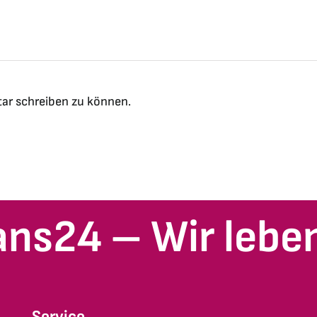
ar schreiben zu können.
ans24 – Wir leben
Service