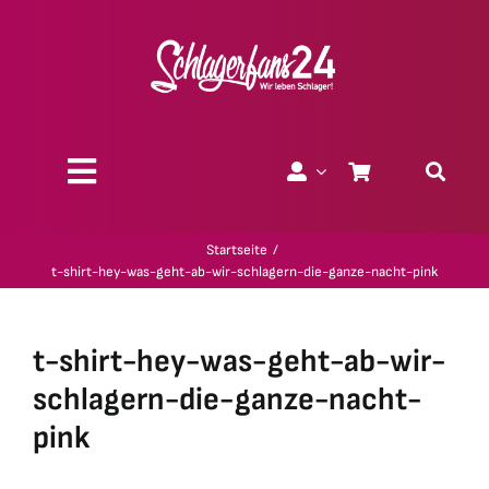
Zum
Inhalt
springen
Toggle
Navigation
Über uns
Startseite
t-shirt-hey-was-geht-ab-wir-schlagern-die-ganze-nacht-pink
Charity
t-shirt-hey-was-geht-ab-wir-
Geschenk-Gutscheine
schlagern-die-ganze-nacht-
pink
Kollektionen