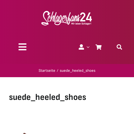
Zum
Inhalt
springen
Toggle
Navigation
Über uns
Startseite
suede_heeled_shoes
Charity
suede_heeled_shoes
Geschenk-Gutscheine
Kollektionen