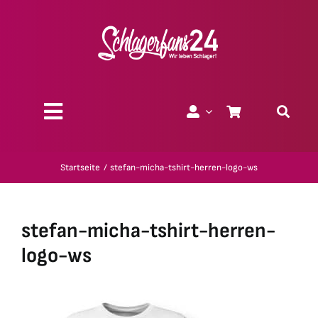
Zum
Inhalt
springen
Toggle
Navigation
Über uns
Startseite
stefan-micha-tshirt-herren-logo-ws
Charity
stefan-micha-tshirt-herren-
Geschenk-Gutscheine
logo-ws
Kollektionen