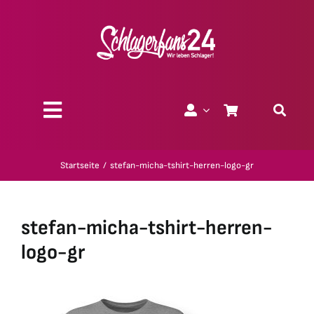
Zum
Inhalt
springen
Toggle
Navigation
Über uns
Startseite
stefan-micha-tshirt-herren-logo-gr
Charity
stefan-micha-tshirt-herren-
Geschenk-Gutscheine
logo-gr
Kollektionen