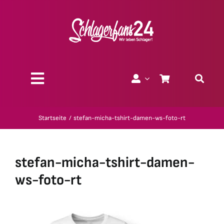
Zum
Inhalt
springen
Toggle
Navigation
Über uns
Startseite
stefan-micha-tshirt-damen-ws-foto-rt
Charity
stefan-micha-tshirt-damen-
Geschenk-Gutscheine
ws-foto-rt
Kollektionen