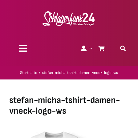
Zum
Inhalt
springen
Toggle
Navigation
Über uns
Startseite
stefan-micha-tshirt-damen-vneck-logo-ws
Charity
stefan-micha-tshirt-damen-
Geschenk-Gutscheine
vneck-logo-ws
Kollektionen