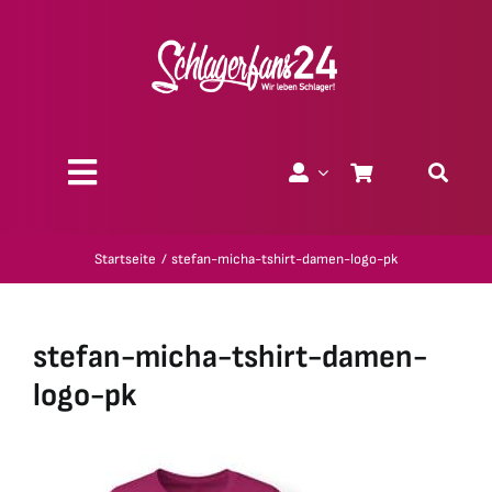
Zum
Inhalt
springen
Toggle
Navigation
Über uns
Startseite
stefan-micha-tshirt-damen-logo-pk
Charity
stefan-micha-tshirt-damen-
Geschenk-Gutscheine
logo-pk
Kollektionen