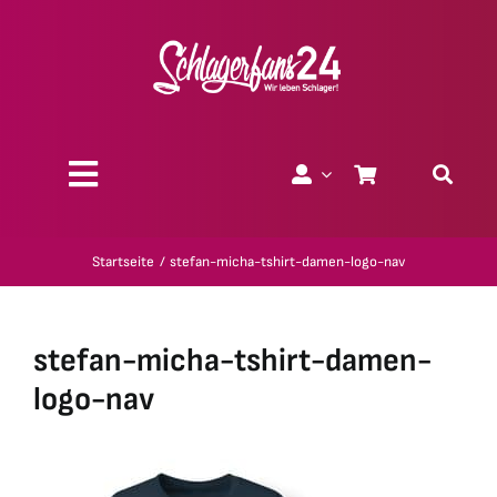
Zum
Inhalt
springen
Toggle
Navigation
Über uns
Startseite
stefan-micha-tshirt-damen-logo-nav
Charity
stefan-micha-tshirt-damen-
Geschenk-Gutscheine
logo-nav
Kollektionen