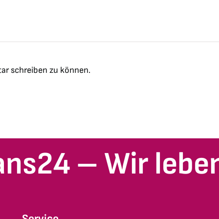
ar schreiben zu können.
ans24 – Wir leben
Service