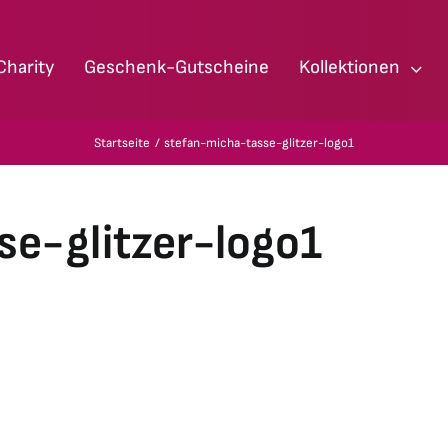
Charity
Geschenk-Gutscheine
Kollektionen
Startseite
stefan-micha-tasse-glitzer-logo1
se-glitzer-logo1