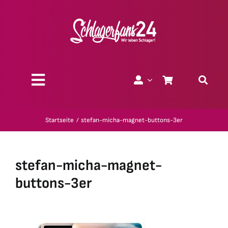
Zum
Inhalt
springen
Toggle
Navigation
Über uns
Startseite
stefan-micha-magnet-buttons-3er
Charity
stefan-micha-magnet-
Geschenk-Gutscheine
buttons-3er
Kollektionen