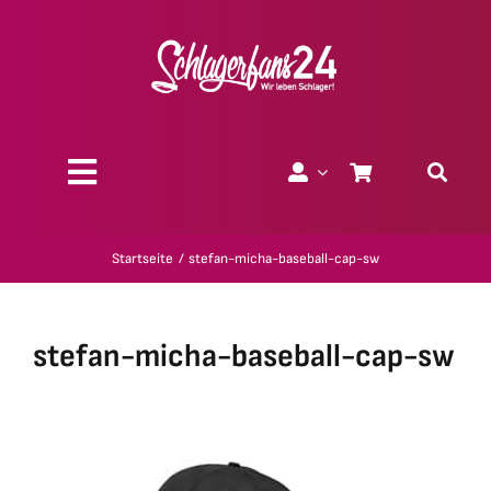
Zum
Inhalt
springen
Toggle
Navigation
Über uns
Startseite
stefan-micha-baseball-cap-sw
Charity
stefan-micha-baseball-cap-sw
Geschenk-Gutscheine
Kollektionen