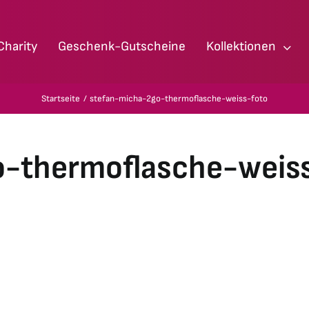
Charity
Geschenk-Gutscheine
Kollektionen
Startseite
stefan-micha-2go-thermoflasche-weiss-foto
-thermoflasche-weis