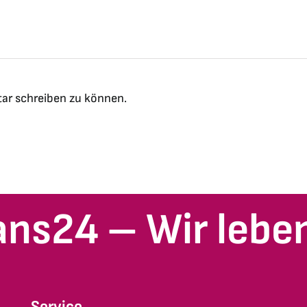
ar schreiben zu können.
ans24 – Wir leben
Service