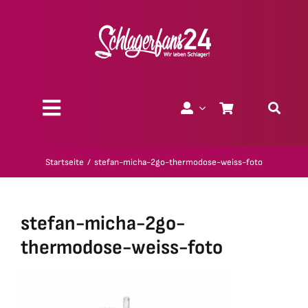
Zum
Inhalt
springen
Toggle
Navigation
Über uns
Startseite
stefan-micha-2go-thermodose-weiss-foto
Charity
stefan-micha-2go-
Geschenk-Gutscheine
thermodose-weiss-foto
Kollektionen