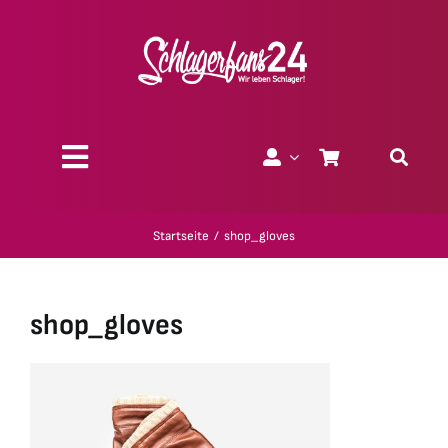
Zum
Inhalt
springen
Toggle
Navigation
Über uns
Startseite
shop_gloves
Charity
shop_gloves
Geschenk-Gutscheine
Kollektionen