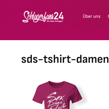
Zum
Inhalt
Über uns
springen
sds-tshirt-damen