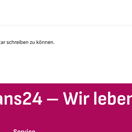
ar schreiben zu können.
ans24 – Wir leben
Service