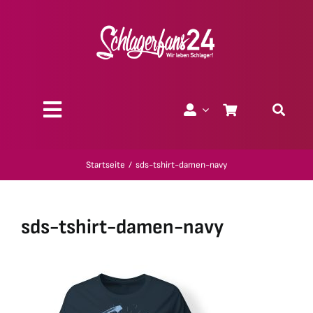
Zum
Inhalt
springen
Toggle
Navigation
Über uns
Startseite
sds-tshirt-damen-navy
Charity
sds-tshirt-damen-navy
Geschenk-Gutscheine
Kollektionen