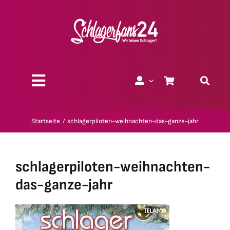
Zum
Inhalt
springen
Toggle
Navigation
Über uns
Startseite
schlagerpiloten-weihnachten-das-ganze-jahr
Charity
schlagerpiloten-weihnachten-
Geschenk-Gutscheine
das-ganze-jahr
Kollektionen