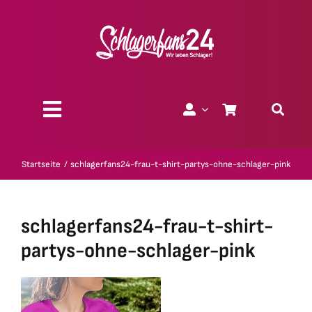
Zum
Inhalt
springen
Toggle
Navigation
Über uns
Startseite
schlagerfans24-frau-t-shirt-partys-ohne-schlager-pink
Charity
schlagerfans24-frau-t-shirt-
Geschenk-Gutscheine
partys-ohne-schlager-pink
Kollektionen