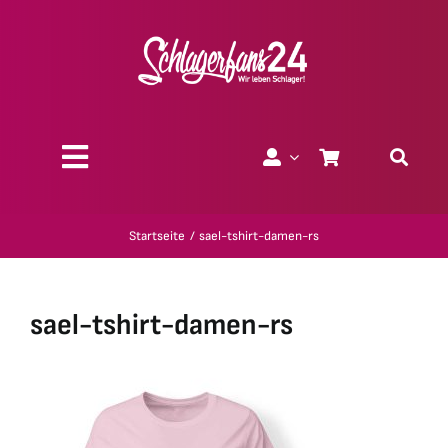
Zum
Inhalt
springen
Toggle
Navigation
Über uns
Startseite
sael-tshirt-damen-rs
Charity
sael-tshirt-damen-rs
Geschenk-Gutscheine
Kollektionen