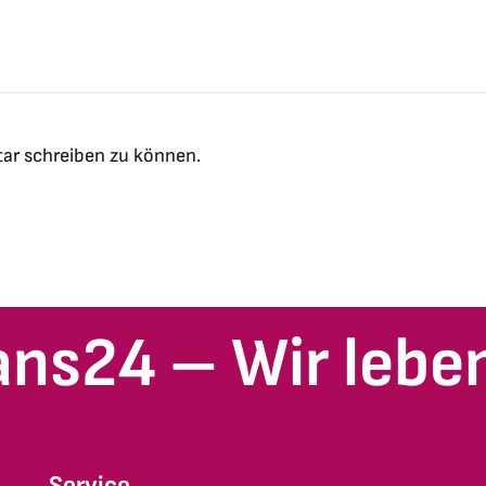
ar schreiben zu können.
ans24 – Wir leben
Service