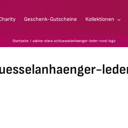
Charity
Geschenk-Gutscheine
Kollektionen
Startseite
sabine-elara-schluesselanhaenger-leder-rund-logo
luesselanhaenger-lede