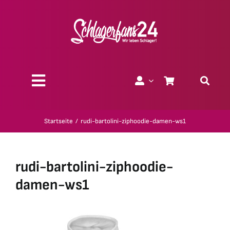
Zum
Inhalt
springen
Toggle
Navigation
Über uns
Startseite
rudi-bartolini-ziphoodie-damen-ws1
Charity
rudi-bartolini-ziphoodie-
Geschenk-Gutscheine
damen-ws1
Kollektionen