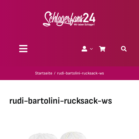
Zum
Inhalt
springen
Toggle
Navigation
Über uns
Startseite
rudi-bartolini-rucksack-ws
Charity
rudi-bartolini-rucksack-ws
Geschenk-Gutscheine
Kollektionen