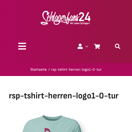
Zum
Inhalt
springen
Toggle
Navigation
Über uns
Startseite
rsp-tshirt-herren-logo1-0-tur
Charity
rsp-tshirt-herren-logo1-0-tur
Geschenk-Gutscheine
Kollektionen