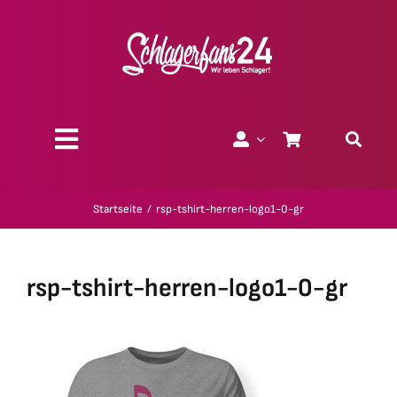
Zum
Inhalt
springen
Toggle
Navigation
Über uns
Startseite
rsp-tshirt-herren-logo1-0-gr
Charity
rsp-tshirt-herren-logo1-0-gr
Geschenk-Gutscheine
Kollektionen