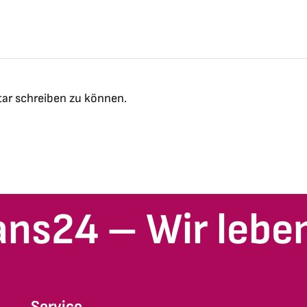
ar schreiben zu können.
ans24 – Wir leben
Service