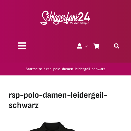
Zum
Inhalt
springen
Toggle
Navigation
Über uns
Startseite
rsp-polo-damen-leidergeil-schwarz
Charity
rsp-polo-damen-leidergeil-
Geschenk-Gutscheine
schwarz
Kollektionen