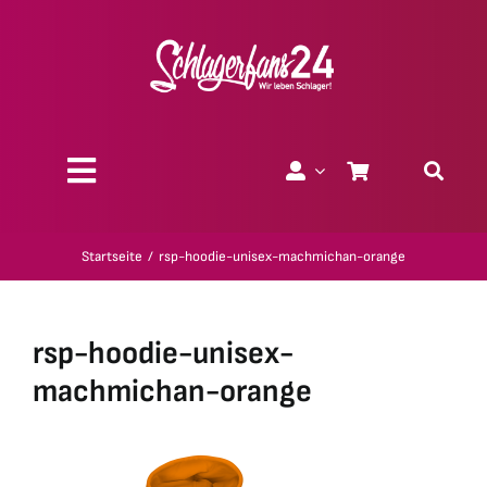
Zum
Inhalt
springen
Toggle
Navigation
Über uns
Startseite
rsp-hoodie-unisex-machmichan-orange
Charity
rsp-hoodie-unisex-
Geschenk-Gutscheine
machmichan-orange
Kollektionen