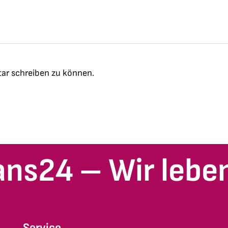
ar schreiben zu können.
ans24 – Wir leben
Service