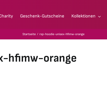
Charity
Geschenk-Gutscheine
Kollektionen
Startseite
rsp-hoodie-unisex-hfimw-orange
ex-hfimw-orange