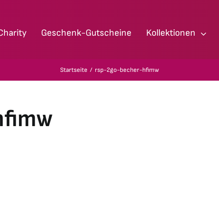
Charity
Geschenk-Gutscheine
Kollektionen
Startseite
rsp-2go-becher-hfimw
hfimw