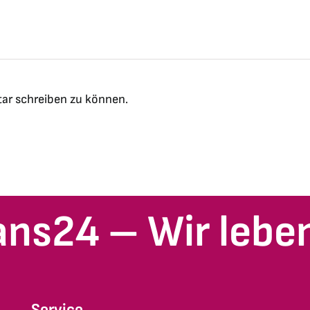
ar schreiben zu können.
ans24 – Wir leben
Service