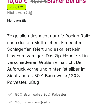
10,00
€
Bisher bei uns
41,99
€
Ursprü
Aktuell
76% Off
Preis
Preis
Nicht vorrätig
war:
ist:
Nicht vorrätig
41,99 €
10,00 €
Zeige allen das nicht nur die Rock’n’Roller
nach diesem Motto leben. Ein echter
Schlagerfan feiert und eskaliert kein
bisschen weniger! Das Zip-Hoodie ist in
verschiedenen Größen erhältlich. Der
Aufdruck vorne und hinten ist silber im
Siebtransfer. 80% Baumwolle / 20%
Polyester, 280g
80% Baumwolle / 20% Polyester
280g Premium-Qualität