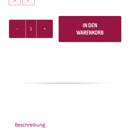
S
L
IN DEN
WARENKORB
Zip-
Hoodie
Damen
Sex,
Drugs
&
Schlager
schwarz
Menge
Beschreibung