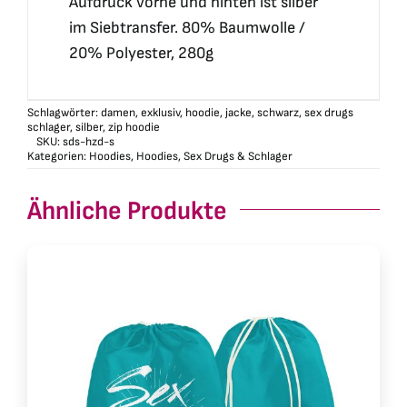
Aufdruck vorne und hinten ist silber
im Siebtransfer. 80% Baumwolle /
20% Polyester, 280g
Schlagwörter:
damen
,
exklusiv
,
hoodie
,
jacke
,
schwarz
,
sex drugs
schlager
,
silber
,
zip hoodie
SKU:
sds-hzd-s
Kategorien:
Hoodies
,
Hoodies
,
Sex Drugs & Schlager
Ähnliche Produkte