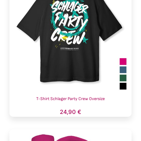
T-Shirt Schlager Party Crew Oversize
24,90
€