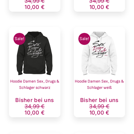
Preis
Preis
Preis
Preis
34,99
€
34,99
€
war:
ist:
war:
ist:
10,00
€
10,00
€
34,99 €
10,00 €.
34,99 €
10,00 €.
Sale!
Sale!
Hoodie Damen Sex, Drugs &
Hoodie Damen Sex, Drugs &
Schlager schwarz
Schlager weiß
Ursprünglicher
Aktueller
Ursprünglich
Aktueller
Bisher bei uns
Bisher bei uns
Preis
Preis
Preis
Preis
34,99
€
34,99
€
war:
ist:
war:
ist:
10,00
€
10,00
€
34,99 €
10,00 €.
34,99 €
10,00 €.