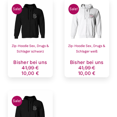
Sale!
Sale!
Zip-Hoodie Sex, Drugs &
Zip-Hoodie Sex, Drugs &
Schlager schwarz
Schlager weiß
Ursprünglicher
Aktueller
Ursprünglich
Aktueller
Bisher bei uns
Bisher bei uns
Preis
Preis
Preis
Preis
41,99
€
41,99
€
war:
ist:
war:
ist:
10,00
€
10,00
€
41,99 €
10,00 €.
41,99 €
10,00 €.
Sale!