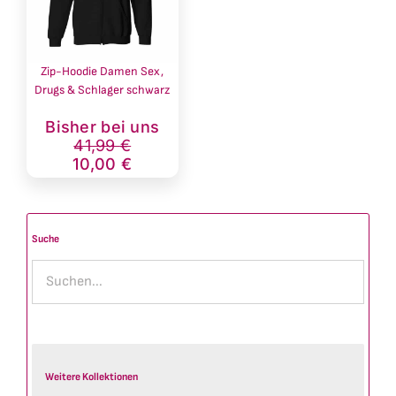
Zip-Hoodie Damen Sex,
Drugs & Schlager schwarz
Ursprünglicher
Aktueller
Bisher bei uns
Preis
Preis
41,99
€
war:
ist:
10,00
€
41,99 €
10,00 €.
Suche
Weitere Kollektionen