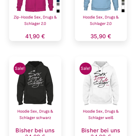
Zip-Hoodie Sex, Drugs &
Hoodie Sex, Drugs &
Schlager 2.0
Schlager 2.0
41,90
€
35,90
€
Sale!
Sale!
Hoodie Sex, Drugs &
Hoodie Sex, Drugs &
Schlager schwarz
Schlager weiß
Ursprünglicher
Aktueller
Ursprünglich
Aktueller
Bisher bei uns
Bisher bei uns