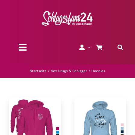
Zum
Inhalt
springen
Toggle
Navigation
Über uns
Startseite
Sex Drugs & Schlager
Hoodies
Charity
Geschenk-Gutscheine
Kollektionen