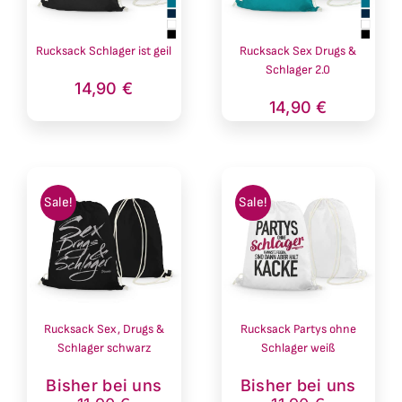
Rucksack Schlager ist geil
Rucksack Sex Drugs &
Schlager 2.0
14,90
€
14,90
€
Sale!
Sale!
Rucksack Sex, Drugs &
Rucksack Partys ohne
Schlager schwarz
Schlager weiß
Ursprünglicher
Aktueller
Ursprünglich
Aktueller
Bisher bei uns
Bisher bei uns