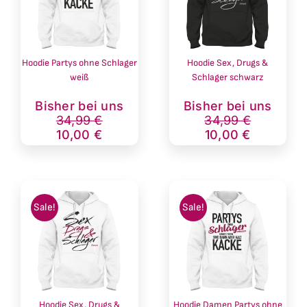
Hoodie Partys ohne Schlager
Hoodie Sex, Drugs &
weiß
Schlager schwarz
Ursprünglicher
Aktueller
Ursprünglich
Aktueller
Bisher bei uns
Bisher bei uns
Preis
Preis
Preis
Preis
34,99
€
34,99
€
war:
ist:
war:
ist:
10,00
€
10,00
€
34,99 €
10,00 €.
34,99 €
10,00 €.
Sale!
Sale!
Hoodie Sex, Drugs &
Hoodie Damen Partys ohne