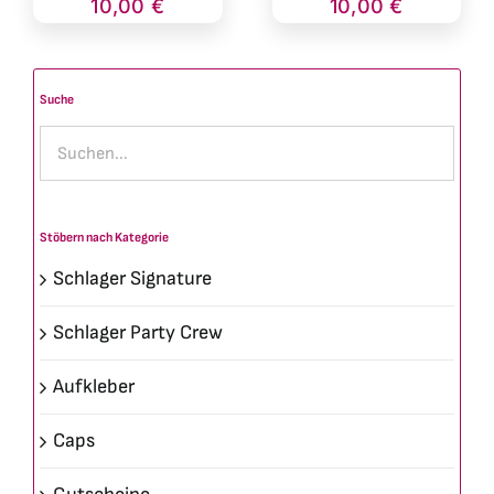
war:
ist:
war:
ist:
10,00
€
10,00
€
34,99 €
10,00 €.
34,99 €
10,00 €.
Suche
Stöbern nach Kategorie
Schlager Signature
Schlager Party Crew
Aufkleber
Caps