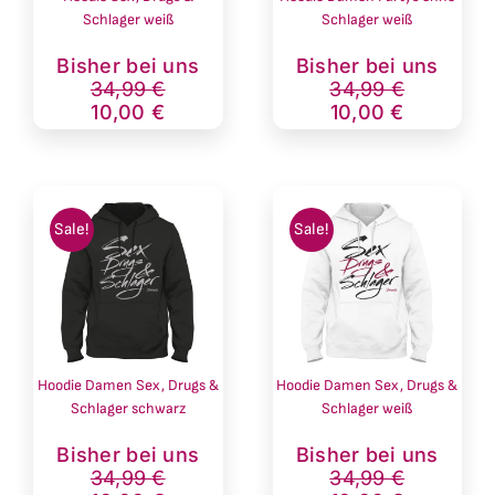
Schlager weiß
Schlager weiß
Ursprünglicher
Aktueller
Ursprünglich
Aktueller
Bisher bei uns
Bisher bei uns
Preis
Preis
Preis
Preis
34,99
€
34,99
€
war:
ist:
war:
ist:
10,00
€
10,00
€
34,99 €
10,00 €.
34,99 €
10,00 €.
Sale!
Sale!
Hoodie Damen Sex, Drugs &
Hoodie Damen Sex, Drugs &
Schlager schwarz
Schlager weiß
Ursprünglicher
Aktueller
Ursprünglich
Aktueller
Bisher bei uns
Bisher bei uns
Preis
Preis
Preis
Preis
34,99
€
34,99
€