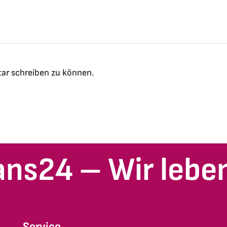
ar schreiben zu können.
ans24 – Wir leben
Service