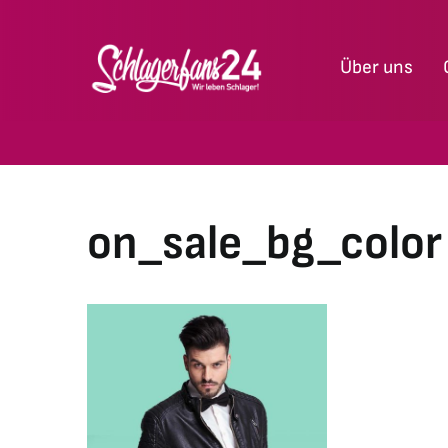
Zum
Inhalt
Über uns
springen
on_sale_bg_color