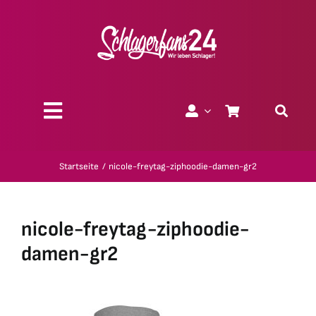
Zum
Inhalt
springen
Toggle
Navigation
Über uns
Startseite
nicole-freytag-ziphoodie-damen-gr2
Charity
nicole-freytag-ziphoodie-
Geschenk-Gutscheine
damen-gr2
Kollektionen