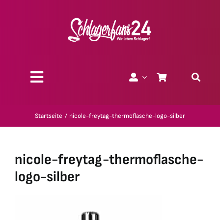
Zum
Inhalt
springen
Toggle
Navigation
Über uns
Startseite
nicole-freytag-thermoflasche-logo-silber
Charity
nicole-freytag-thermoflasche-
Geschenk-Gutscheine
logo-silber
Kollektionen