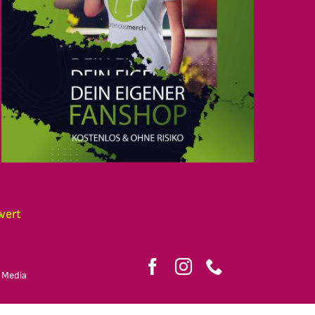
wert
 Media