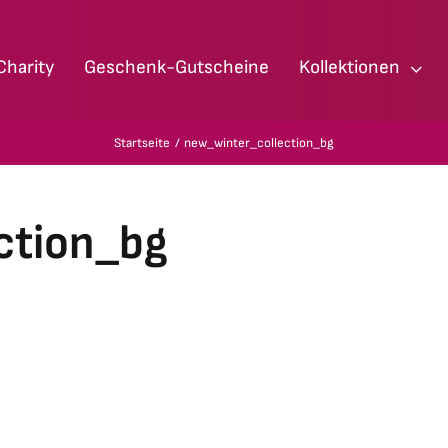
Charity
Geschenk-Gutscheine
Kollektionen
Startseite
new_winter_collection_bg
ction_bg