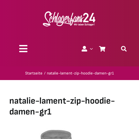
Zum
Inhalt
springen
Toggle
Navigation
Über uns
Startseite
natalie-lament-zip-hoodie-damen-gr1
Charity
natalie-lament-zip-hoodie-
Geschenk-Gutscheine
damen-gr1
Kollektionen