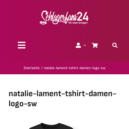
Zum
Inhalt
springen
Toggle
Navigation
Über uns
Startseite
natalie-lament-tshirt-damen-logo-sw
Charity
natalie-lament-tshirt-damen-
Geschenk-Gutscheine
logo-sw
Kollektionen