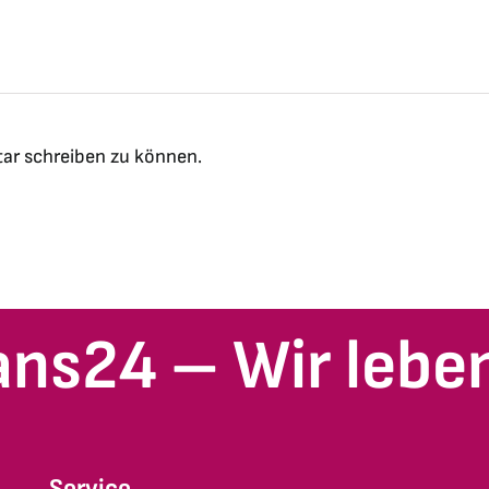
ar schreiben zu können.
ans24 – Wir leben
Service