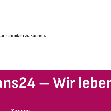
ar schreiben zu können.
ans24 – Wir leben
Service