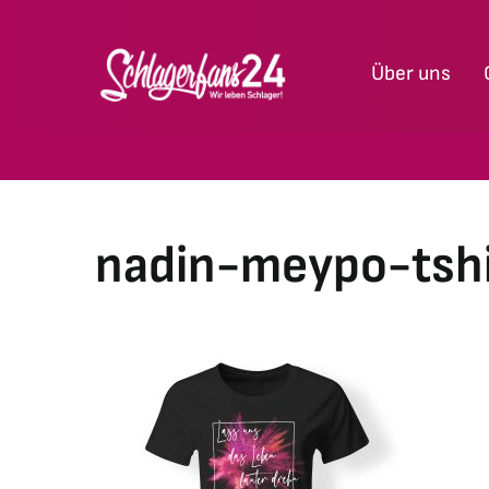
Zum
Inhalt
Über uns
springen
nadin-meypo-tsh