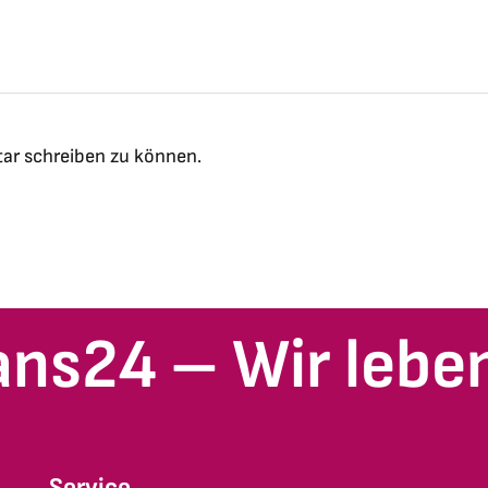
ar schreiben zu können.
ans24 – Wir leben
Service