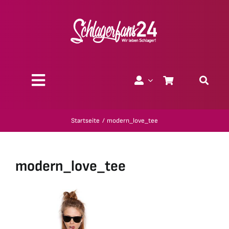
Zum
Inhalt
springen
Toggle
Navigation
Über uns
Startseite
modern_love_tee
Charity
modern_love_tee
Geschenk-Gutscheine
Kollektionen