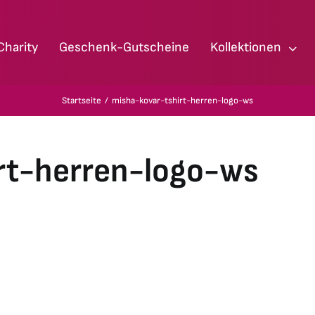
Charity
Geschenk-Gutscheine
Kollektionen
Startseite
misha-kovar-tshirt-herren-logo-ws
rt-herren-logo-ws