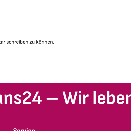
ar schreiben zu können.
ans24 – Wir leben
Service